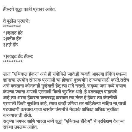
हॅकरचे सुद्धा काही प्रकार आहेत.
ते पुढील प्रमाणे:
**********
१)व्हाइट हॅट
२)ब्लॅक हॅट
३)ग्रे हॅट
१)व्हाइट हॅट हॅकर:
***********
य़ाना "एथिकल हॅकर" असे ही संबोधिले जाते.ही व्यक्ती आपल्या हॅकिंग मधल्या
ज्ञानाचा उपयोग संगणक प्रणाली चा होणारा दुरुपयोग टाळण्यासाठी करते.तसेच
असे करताना कोणताही गुन्हेगारी हेतू त्या मागे नसतो. सद्ध्या जगा मध्ये बऱ्याच
कंपन्या,ज्याना आपली प्रणाली किती सुरक्षित आहे ,हे पडताळून पाहायचे
आहे,त्या अश्या हॅकरना करारबद्ध करतात.त्या नंतर हे हॅकर त्या कंपनीची
प्रणाली किती सुरक्षित आहे, त्यात काही उणिवा तर राहिलेल्या नाहित ना,याची
पडताळणी करतात.याचा उपयोग कंपनीचे नेटवर्क अधिका अधिक सुरक्षित
करण्यासाठी होतो.
सद्ध्या जगभर आणि भारता मध्ये सुद्धा "एथिकल हॅकिंग" चे प्रशिक्षण देणाऱ्या
संस्था उपलब्ध आहेत.