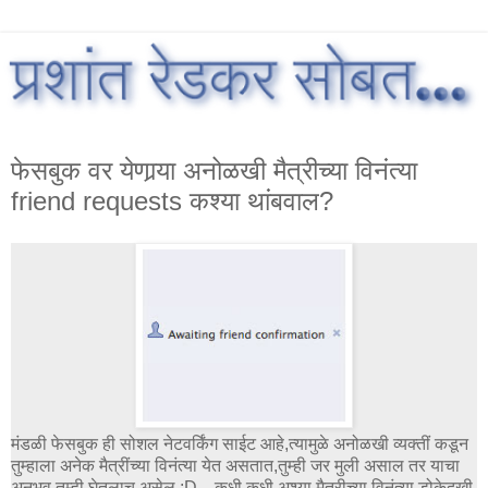
फेसबुक वर येणार्‍या अनोळखी मैत्रीच्या विनंत्या
friend requests कश्या थांबवाल?
मंडळी फेसबुक ही सोशल नेटवर्किंग साईट आहे,त्यामुळे अनोळखी व्यक्तीं कडून
तुम्हाला अनेक मैत्रींच्या विनंत्या येत असतात,तुम्ही जर मुली असाल तर याचा
अनुभव तुम्ही घेतलाच असेल :D....कधी कधी अश्या मैत्रीच्या विनंत्या डोकेदुखी