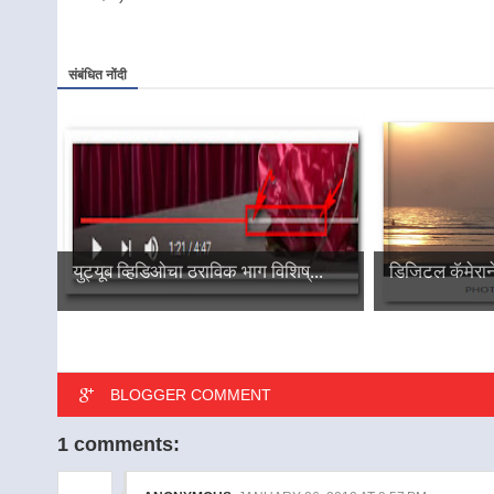
संबंधित नोंदी
युट्यूब व्हिडिओचा ठराविक भाग विशिष्...
डिजिटल कॅमेराने
BLOGGER COMMENT
1 comments: