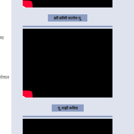
हवी हवीशी वाटतेस तू.
्या
 सोशल
तू..माझी कविता