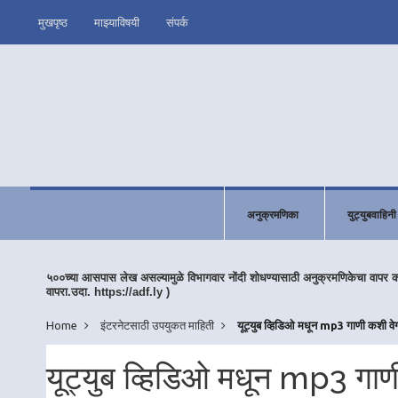
मुखपृष्ठ
माझ्याविषयी
संपर्क
अनुक्रमणिका
युट्युबवाहिनी
५००च्या आसपास लेख असल्यामुळे विभागवार नोंदी शोधण्यासाठी अनुक्रमणिकेचा वापर 
वापरा.उदा. https://adf.ly )
Home
इंटरनेटसाठी उपयुकत माहिती
यूट्युब व्हिडिओ मधून mp3 गाणी कशी 
यूट्युब व्हिडिओ मधून mp3 गा