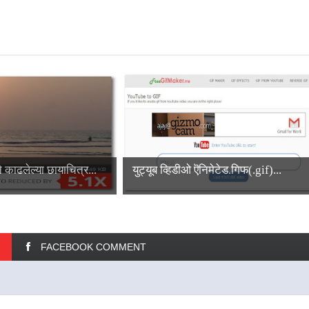
 काढलेल्या छायाचित्र...
युट्यूब व्हिडीओ ऎनिमेटेड.गिफ(.gif)...
FACEBOOK COMMENT