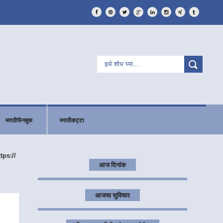
मराठीफॅनबुक
मराठीकट्टा
ttps://
आज दिनांक
आजचा सुविचार