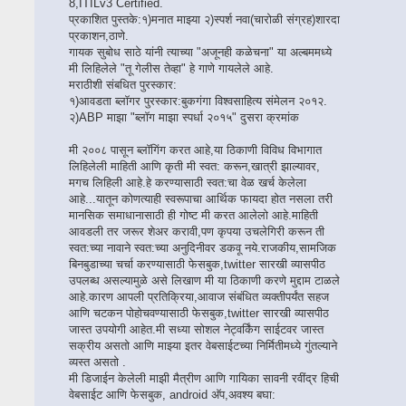
8,ITILv3 Certified.
प्रकाशित पुस्तके:१)मनात माझ्या २)स्पर्श नवा(चारोळी संग्रह)शारदा
प्रकाशन,ठाणे.
गायक सुबोध साठे यांनी त्याच्या "अजूनही कळेचना" या अल्बममध्ये
मी लिहिलेले "तू गेलीस तेव्हा" हे गाणे गायलेले आहे.
मराठीशी संबधित पुरस्कार:
१)आवडता ब्लॉगर पुरस्कार:बुकगंगा विश्वसाहित्य संमेलन २०१२.
२)ABP माझा "ब्लॉग माझा स्पर्धा २०१५" दुसरा क्रमांक
मी २००८ पासून ब्लॉगिंग करत आहे,या ठिकाणी विविध विभागात
लिहिलेली माहिती आणि कृती मी स्वत: करून,खात्री झाल्यावर,
मगच लिहिली आहे.हे करण्यासाठी स्वत:चा वेळ खर्च केलेला
आहे...यातून कोणत्याही स्वरूपाचा आर्थिक फायदा होत नसला तरी
मानसिक समाधानासाठी ही गोष्ट मी करत आलेलो आहे.माहिती
आवडली तर जरूर शेअर करावी,पण कृपया उचलेगिरी करून ती
स्वत:च्या नावाने स्वत:च्या अनुदिनीवर डकवू नये.राजकीय,सामजिक
बिनबुडाच्या चर्चा करण्यासाठी फेसबुक,twitter सारखी व्यासपीठ
उपलब्ध असल्यामुळे असे लिखाण मी या ठिकाणी करणे मुद्दाम टाळले
आहे.कारण आपली प्रतिक्रिया,आवाज संबंधित व्यक्तीपर्यंत सहज
आणि चटकन पोहोचवण्यासाठी फेसबुक,twitter सारखी व्यासपीठ
जास्त उपयोगी आहेत.मी सध्या सोशल नेट्वर्किंग साईटवर जास्त
सक्रीय असतो आणि माझ्या इतर वेबसाईटच्या निर्मितीमध्ये गुंतल्याने
व्यस्त असतो .
मी डिजाईन केलेली माझी मैत्रीण आणि गायिका सावनी रवींद्र हिची
वेबसाईट आणि फेसबुक, android अ‍ॅप,अवश्य बघा: