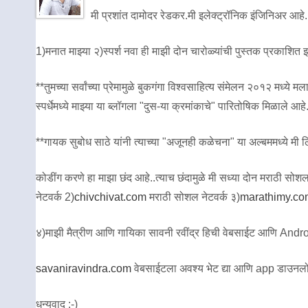
मी प्रशांत दामोदर रेडकर.मी इलेक्ट्रॉनिक इंजिनिअर आहे.
1)मनात माझ्या २)स्पर्श नवा ही माझी दोन चारोळ्यांची पुस्तक प्रकाशित
**तुमच्या सर्वांच्या प्रेमामुळे बुकगंगा विश्वसाहित्य संमेलन २०१२ मध
स्पर्धेमध्ये माझ्या या ब्लॉगला "दुस-या क्रमांकाचे" पारितोषिक मिळाले आहे
**गायक सुबोध साठे यांनी त्याच्या "अजूनही कळेचना" या अल्बममध्ये मी लिह
कोडींग करणे हा माझा छंद आहे..त्याच छंदामुळे मी सध्या दोन मराठी सोशल ने
नेटवर्क 2)
chivchivat.com
मराठी सोशल नेटवर्क ३)
marathimy.co
४)माझी मैत्रीण आणि गायिका सावनी रवींद्र हिची वेबसाईट आणि Andro
savaniravindra.com
वेबसाईटला अवश्य भेट द्या आणि app डाउनलो
धन्यवाद :-)