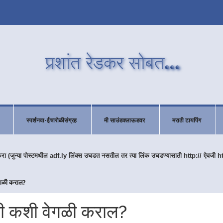
स्पर्शनवा-ईचारोळीसंग्रह
मी साउंडक्लाऊडवर
मराठी टायपिंग
करा (जुन्या पोस्टमधील adf.ly लिंक्स उघडत नसतील तर त्या लिंक उघडण्यासाठी http:// ऐवजी h
वेगळी कराल?
णी कशी वेगळी कराल?