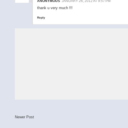
ANONYMOUS
JANUARY 26, 2012 AT 9:57 PM
thank u very much !!!
Reply
Newer Post