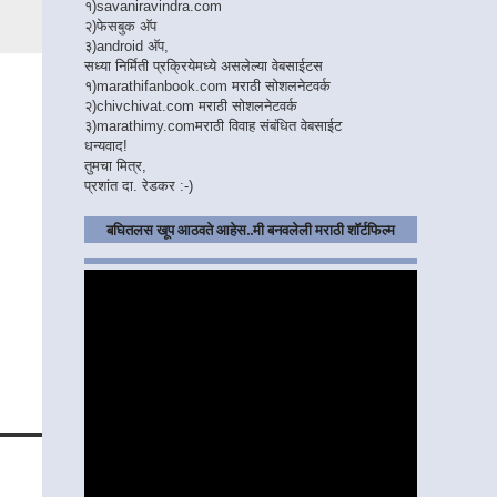
१)
savaniravindra.com
२)
फेसबुक अ‍ॅप
३)
android अ‍ॅप,
सध्या निर्मिती प्रक्रियेमध्ये असलेल्या वेबसाईटस
१)
marathifanbook.com
मराठी सोशलनेटवर्क
२)
chivchivat.com
मराठी सोशलनेटवर्क
३)
marathimy.com
मराठी विवाह संबंधित वेबसाईट
धन्यवाद!
तुमचा मित्र,
प्रशांत दा. रेडकर :-)
बघितलस खूप आठवते आहेस..मी बनवलेली मराठी शॉर्टफिल्म