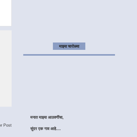
माझ्या चारोळ्या
मनात माझ्या आठवणींचा,
सुंदर एक गाव आहे....
er Post
तिथल्या प्रत्येक वळणा वरती,