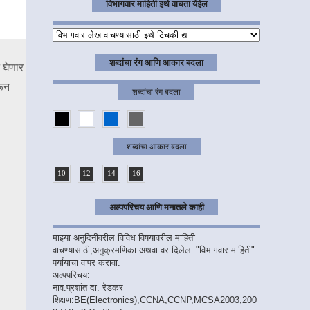
विभागवार माहिती इथे वाचता येईल
शब्दांचा रंग आणि आकार बदला
 घेणार
रून
शब्दांचा रंग बदला
शब्दांचा आकार बदला
10
12
14
16
अल्पपरिचय आणि मनातले काही
माझ्या अनुदिनीवरील विविध विषयावरील माहिती
वाचण्यासाठी,अनुक्रमणिका अथवा वर दिलेला "विभागवार माहिती"
पर्यायाचा वापर करावा.
अल्पपरिचय:
नाव:प्रशांत दा. रेडकर
शिक्षण:BE(Electronics),CCNA,CCNP,MCSA2003,200