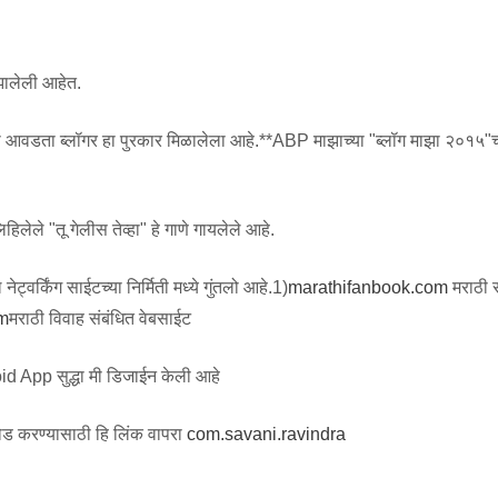
 झालेली आहेत.
्ये मला आवडता ब्लॉगर हा पुरकार मिळालेला आहे.**ABP माझाच्या "ब्लॉग माझा २०१५"च
.
िलेले "तू गेलीस तेव्हा" हे गाणे गायलेले आहे.
ट्वर्किंग साईटच्या निर्मिती मध्ये गुंतलो आहे.1)
marathifanbook.com
मराठी
m
मराठी विवाह संबंधित वेबसाईट
id App सुद्धा मी डिजाईन केली आहे
ड करण्यासाठी हि लिंक वापरा
com.savani.ravindra