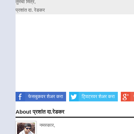
तुमचा मित्र,
प्रशांत दा. रेडकर
फेसबुकवर शेअर करा
ट्विटरवर शेअर करा
About प्रशांत दा.रेडकर
नमस्कार,