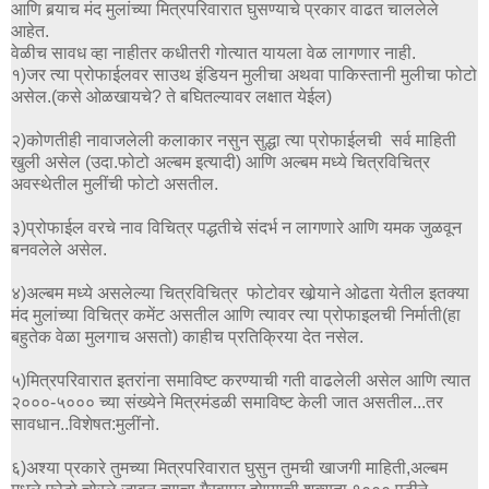
आणि बर्‍याच मंद मुलांच्या मित्रपरिवारात घुसण्याचे प्रकार वाढत चाललेले
आहेत.
वेळीच सावध व्हा नाहीतर कधीतरी गोत्यात यायला वेळ लागणार नाही.
१)जर त्या प्रोफाईलवर साउथ इंडियन मुलीचा अथवा पाकिस्तानी मुलीचा फोटो
असेल.(कसे ओळखायचे? ते बघितल्यावर लक्षात येईल)
२)कोणतीही नावाजलेली कलाकार नसुन सुद्धा त्या प्रोफाईलची सर्व माहिती
खुली असेल (उदा.फोटो अल्बम इत्यादी) आणि अल्बम मध्ये चित्रविचित्र
अवस्थेतील मुलींची फोटो असतील.
३)प्रोफाईल वरचे नाव विचित्र पद्धतीचे संदर्भ न लागणारे आणि यमक जुळवून
बनवलेले असेल.
४)अल्बम मध्ये असलेल्या चित्रविचित्र फोटोवर खोर्‍याने ओढता येतील इतक्या
मंद मुलांच्या विचित्र कमेंट असतील आणि त्यावर त्या प्रोफाइलची निर्माती(हा
बहुतेक वेळा मुलगाच असतो) काहीच प्रतिक्रिया देत नसेल.
५)मित्रपरिवारात इतरांना समाविष्ट करण्याची गती वाढलेली असेल आणि त्यात
२०००-५००० च्या संख्येने मित्रमंडळी समाविष्ट केली जात असतील...तर
सावधान..विशेषत:मुलींनो.
६)अश्या प्रकारे तुमच्या मित्रपरिवारात घुसुन तुमची खाजगी माहिती,अल्बम