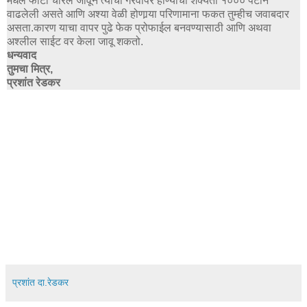
मधले फोटो चोरले जावून त्याचा गैरवापर होण्याची शक्यता १००० पटीने
वाढलेली असते आणि अश्या वेळी होणार्‍या परिणामाना फकत तुम्हीच जवाबदार
असता.कारण याचा वापर पुढे फेक प्रोफाईल बनवण्यासाठी आणि अथवा
अश्लील साईट वर केला जावू शकतो
.
धन्यवाद
तुमचा मित्र,
प्रशांत रेडकर
प्रशांत दा.रेडकर