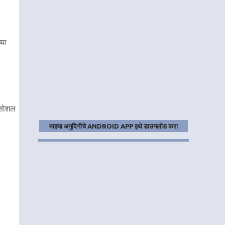
्या
 सोशल
माझ्या अनुदिनीचे ANDROID APP इथे डाउनलोड करा