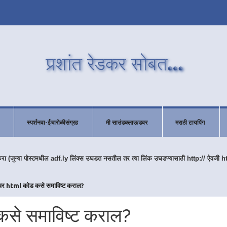
स्पर्शनवा-ईचारोळीसंग्रह
मी साउंडक्लाऊडवर
मराठी टायपिंग
करा (जुन्या पोस्टमधील adf.ly लिंक्स उघडत नसतील तर त्या लिंक उघडण्यासाठी http:// ऐवजी h
नीवर html कोड कसे समाविष्ट कराल?
कसे समाविष्ट कराल?