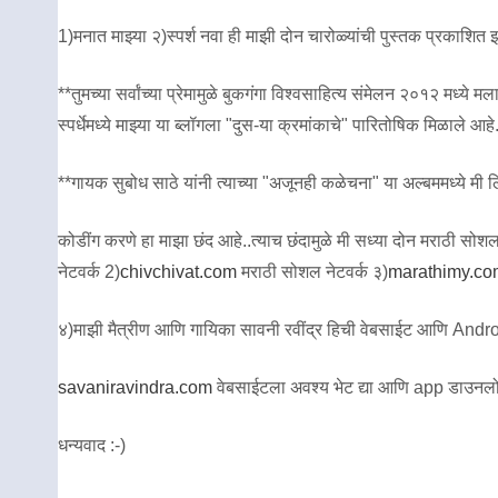
1)मनात माझ्या २)स्पर्श नवा ही माझी दोन चारोळ्यांची पुस्तक प्रकाशित
**तुमच्या सर्वांच्या प्रेमामुळे बुकगंगा विश्वसाहित्य संमेलन २०१२ मध
स्पर्धेमध्ये माझ्या या ब्लॉगला "दुस-या क्रमांकाचे" पारितोषिक मिळाले आहे
**गायक सुबोध साठे यांनी त्याच्या "अजूनही कळेचना" या अल्बममध्ये मी लिह
कोडींग करणे हा माझा छंद आहे..त्याच छंदामुळे मी सध्या दोन मराठी सोशल ने
नेटवर्क 2)
chivchivat.com
मराठी सोशल नेटवर्क ३)
marathimy.co
४)माझी मैत्रीण आणि गायिका सावनी रवींद्र हिची वेबसाईट आणि Andro
savaniravindra.com
वेबसाईटला अवश्य भेट द्या आणि app डाउनलो
धन्यवाद :-)