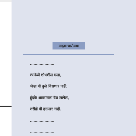
सुंदर एक गाव आहे....
तिथल्या प्रत्येक वळणा वरती,
फक्त तुझे नाव आहे.
....................
माझ्या चारोळ्या
....................
त्यावेळी शोधशील मला,
जेव्हा मी कुठे दिसणार नाही.
हुंदके आवरायला वेळ लागेल,
तरीही मी हसणार नाही.
....................
....................