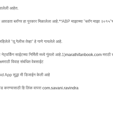
 झालेली आहेत.
्ये मला आवडता ब्लॉगर हा पुरकार मिळालेला आहे.**ABP माझाच्या "ब्लॉग माझा २०१५"च
.
िलेले "तू गेलीस तेव्हा" हे गाणे गायलेले आहे.
ट्वर्किंग साईटच्या निर्मिती मध्ये गुंतलो आहे.1)
marathifanbook.com
मराठी
m
मराठी विवाह संबंधित वेबसाईट
id App सुद्धा मी डिजाईन केली आहे
ड करण्यासाठी हि लिंक वापरा
com.savani.ravindra