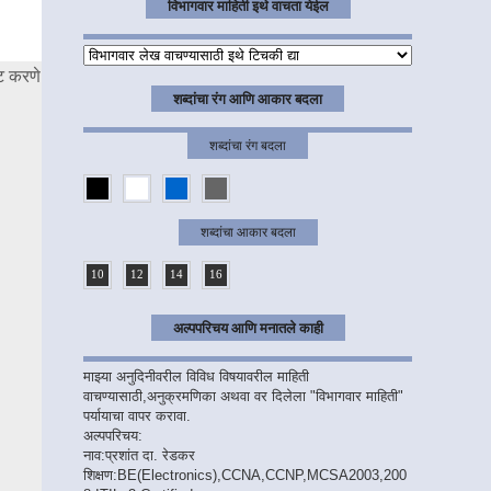
विभागवार माहिती इथे वाचता येईल
ट करणे
शब्दांचा रंग आणि आकार बदला
शब्दांचा रंग बदला
शब्दांचा आकार बदला
10
12
14
16
अल्पपरिचय आणि मनातले काही
माझ्या अनुदिनीवरील विविध विषयावरील माहिती
वाचण्यासाठी,अनुक्रमणिका अथवा वर दिलेला "विभागवार माहिती"
पर्यायाचा वापर करावा.
अल्पपरिचय:
नाव:प्रशांत दा. रेडकर
शिक्षण:BE(Electronics),CCNA,CCNP,MCSA2003,200