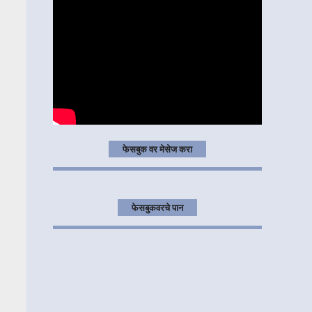
फेसबुक वर मेसेज करा
फेसबुकवरचे पान
मनात माझ्या आठवणींचा,