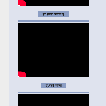
हवी हवीशी वाटतेस तू.
तू..माझी कविता