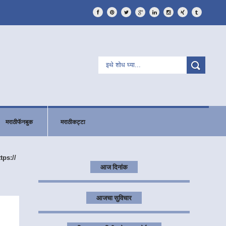
मराठीफॅनबुक
मराठीकट्टा
ttps://
आज दिनांक
आजचा सुविचार