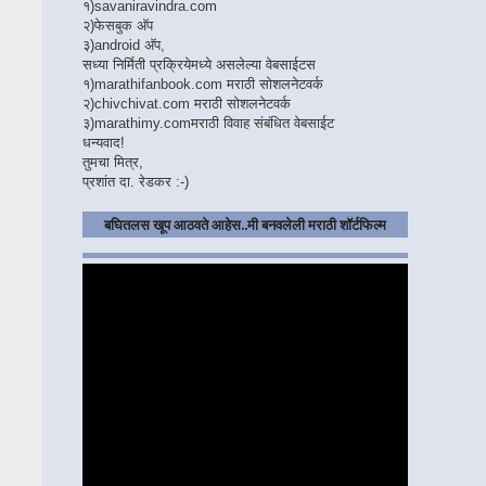
१)
savaniravindra.com
२)
फेसबुक अ‍ॅप
३)
android अ‍ॅप,
सध्या निर्मिती प्रक्रियेमध्ये असलेल्या वेबसाईटस
१)
marathifanbook.com
मराठी सोशलनेटवर्क
२)
chivchivat.com
मराठी सोशलनेटवर्क
३)
marathimy.com
मराठी विवाह संबंधित वेबसाईट
धन्यवाद!
तुमचा मित्र,
प्रशांत दा. रेडकर :-)
बघितलस खूप आठवते आहेस..मी बनवलेली मराठी शॉर्टफिल्म