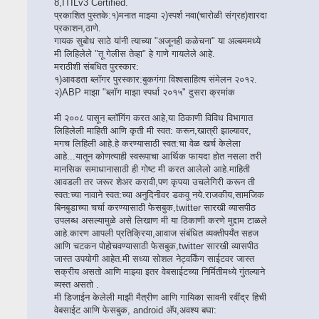
8,ITILv3 Certified.
प्रकाशित पुस्तके:१)मनात माझ्या २)स्पर्श नवा(चारोळी संग्रह)शारदा
प्रकाशन,ठाणे.
गायक सुबोध साठे यांनी त्याच्या "अजूनही कळेचना" या अल्बममध्ये
मी लिहिलेले "तू गेलीस तेव्हा" हे गाणे गायलेले आहे.
मराठीशी संबधित पुरस्कार:
१)आवडता ब्लॉगर पुरस्कार:बुकगंगा विश्वसाहित्य संमेलन २०१२.
२)ABP माझा "ब्लॉग माझा स्पर्धा २०१५" दुसरा क्रमांक
मी २००८ पासून ब्लॉगिंग करत आहे,या ठिकाणी विविध विभागात
लिहिलेली माहिती आणि कृती मी स्वत: करून,खात्री झाल्यावर,
मगच लिहिली आहे.हे करण्यासाठी स्वत:चा वेळ खर्च केलेला
आहे...यातून कोणत्याही स्वरूपाचा आर्थिक फायदा होत नसला तरी
मानसिक समाधानासाठी ही गोष्ट मी करत आलेलो आहे.माहिती
आवडली तर जरूर शेअर करावी,पण कृपया उचलेगिरी करून ती
स्वत:च्या नावाने स्वत:च्या अनुदिनीवर डकवू नये.राजकीय,सामजिक
बिनबुडाच्या चर्चा करण्यासाठी फेसबुक,twitter सारखी व्यासपीठ
उपलब्ध असल्यामुळे असे लिखाण मी या ठिकाणी करणे मुद्दाम टाळले
आहे.कारण आपली प्रतिक्रिया,आवाज संबंधित व्यक्तीपर्यंत सहज
आणि चटकन पोहोचवण्यासाठी फेसबुक,twitter सारखी व्यासपीठ
जास्त उपयोगी आहेत.मी सध्या सोशल नेट्वर्किंग साईटवर जास्त
सक्रीय असतो आणि माझ्या इतर वेबसाईटच्या निर्मितीमध्ये गुंतल्याने
व्यस्त असतो .
मी डिजाईन केलेली माझी मैत्रीण आणि गायिका सावनी रवींद्र हिची
वेबसाईट आणि फेसबुक, android अ‍ॅप,अवश्य बघा: