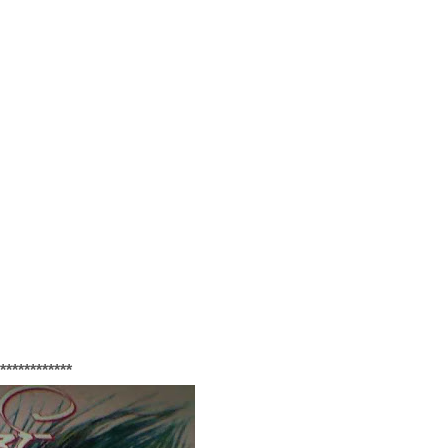
************