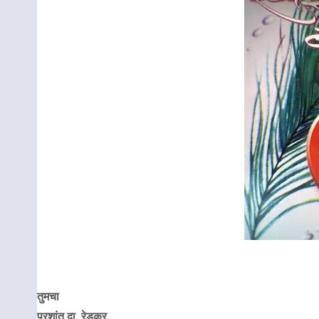
तुमचा
प्रशांत दा. रेडकर.