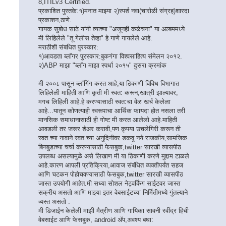
8,ITILv3 Certified.
प्रकाशित पुस्तके:१)मनात माझ्या २)स्पर्श नवा(चारोळी संग्रह)शारदा
प्रकाशन,ठाणे.
गायक सुबोध साठे यांनी त्याच्या "अजूनही कळेचना" या अल्बममध्ये
मी लिहिलेले "तू गेलीस तेव्हा" हे गाणे गायलेले आहे.
मराठीशी संबधित पुरस्कार:
१)आवडता ब्लॉगर पुरस्कार:बुकगंगा विश्वसाहित्य संमेलन २०१२.
२)ABP माझा "ब्लॉग माझा स्पर्धा २०१५" दुसरा क्रमांक
मी २००८ पासून ब्लॉगिंग करत आहे,या ठिकाणी विविध विभागात
लिहिलेली माहिती आणि कृती मी स्वत: करून,खात्री झाल्यावर,
मगच लिहिली आहे.हे करण्यासाठी स्वत:चा वेळ खर्च केलेला
आहे...यातून कोणत्याही स्वरूपाचा आर्थिक फायदा होत नसला तरी
मानसिक समाधानासाठी ही गोष्ट मी करत आलेलो आहे.माहिती
आवडली तर जरूर शेअर करावी,पण कृपया उचलेगिरी करून ती
स्वत:च्या नावाने स्वत:च्या अनुदिनीवर डकवू नये.राजकीय,सामजिक
बिनबुडाच्या चर्चा करण्यासाठी फेसबुक,twitter सारखी व्यासपीठ
उपलब्ध असल्यामुळे असे लिखाण मी या ठिकाणी करणे मुद्दाम टाळले
आहे.कारण आपली प्रतिक्रिया,आवाज संबंधित व्यक्तीपर्यंत सहज
आणि चटकन पोहोचवण्यासाठी फेसबुक,twitter सारखी व्यासपीठ
जास्त उपयोगी आहेत.मी सध्या सोशल नेट्वर्किंग साईटवर जास्त
सक्रीय असतो आणि माझ्या इतर वेबसाईटच्या निर्मितीमध्ये गुंतल्याने
व्यस्त असतो .
मी डिजाईन केलेली माझी मैत्रीण आणि गायिका सावनी रवींद्र हिची
वेबसाईट आणि फेसबुक, android अ‍ॅप,अवश्य बघा: