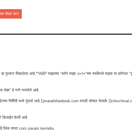
सवर शेअर करा
ॉगर हा पुरकार मिळालेला आहे.**ABP माझाच्या "ब्लॉग माझा २०१५"च्या स्पर्धेमध्ये माझ्या या ब्लॉगला "
 तेव्हा" हे गाणे गायलेले आहे.
्या निर्मिती मध्ये गुंतलो आहे.1)
marathifanbook.com
मराठी सोशल नेटवर्क 2)
chivchivat
मी डिजाईन केली आहे
हि लिंक वापरा
com.savani.ravindra