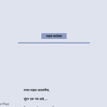
माझ्या चारोळ्या
मनात माझ्या आठवणींचा,
सुंदर एक गाव आहे....
तिथल्या प्रत्येक वळणा वरती,
er Post