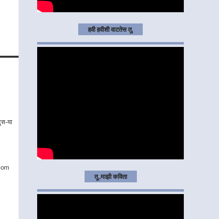
हवी हवीशी वाटतेस तू.
दुस-या
.com
तू..माझी कविता