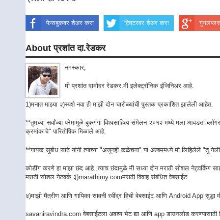
फेसबुकवर शेअर करा
ट्विटरवर शेअर करा
गुगलप्ल
About प्रशांत दा.रेडकर
नमस्कार,
मी प्रशांत दामोदर रेडकर.मी इलेक्ट्रॉनिक इंजिनिअर आहे.
1)मनात माझ्या २)स्पर्श नवा ही माझी दोन चारोळ्यांची पुस्तक प्रकाशित झालेली आहेत.
**तुमच्या सर्वांच्या प्रेमामुळे बुकगंगा विश्वसाहित्य संमेलन २०१२ मध्ये मला आवडता ब्ल
क्रमांकाचे" पारितोषिक मिळाले आहे.
**गायक सुबोध साठे यांनी त्याच्या "अजूनही कळेचना" या अल्बममध्ये मी लिहिलेले "तू गेलीस
कोडींग करणे हा माझा छंद आहे..त्याच छंदामुळे मी सध्या दोन मराठी सोशल नेट्वर्किंग साईटच
मराठी सोशल नेटवर्क ३)
marathimy.com
मराठी विवाह संबंधित वेबसाईट
४)माझी मैत्रीण आणि गायिका सावनी रवींद्र हिची वेबसाईट आणि Android App सुद्धा 
savaniravindra.com
वेबसाईटला अवश्य भेट द्या आणि app डाउनलोड करण्यासाठी 