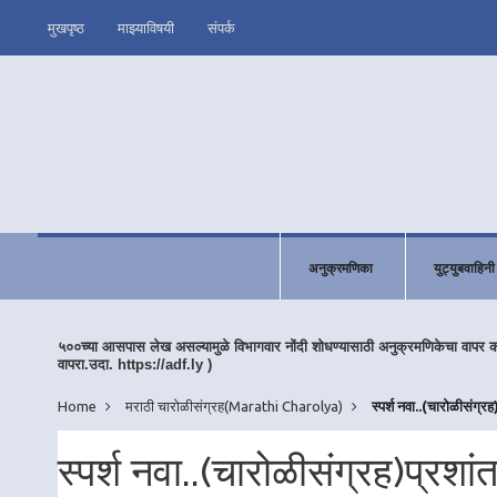
मुखपृष्ठ
माझ्याविषयी
संपर्क
अनुक्रमणिका
युट्युबवाहिनी
५००च्या आसपास लेख असल्यामुळे विभागवार नोंदी शोधण्यासाठी अनुक्रमणिकेचा वापर 
वापरा.उदा. https://adf.ly )
Home
मराठी चारोळीसंग्रह(Marathi Charolya)
स्पर्श नवा..(चारोळीसंग्र
स्पर्श नवा..(चारोळीसंग्रह)प्रशा