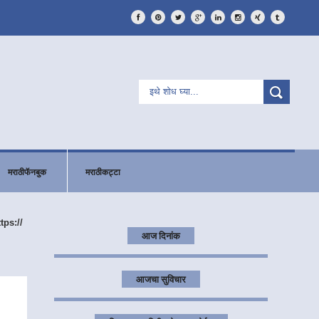
मराठीफॅनबुक
मराठीकट्टा
ttps://
आज दिनांक
आजचा सुविचार