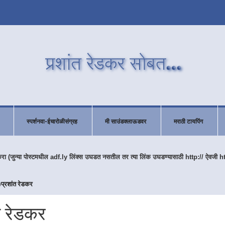
स्पर्शनवा-ईचारोळीसंग्रह
मी साउंडक्लाऊडवर
मराठी टायपिंग
करा (जुन्या पोस्टमधील adf.ly लिंक्स उघडत नसतील तर त्या लिंक उघडण्यासाठी http:// ऐवजी h
ह)प्रशांत रेडकर
ंत रेडकर