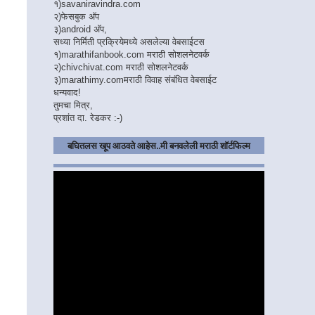
१)
savaniravindra.com
२)
फेसबुक अ‍ॅप
३)
android अ‍ॅप,
सध्या निर्मिती प्रक्रियेमध्ये असलेल्या वेबसाईटस
१)
marathifanbook.com
मराठी सोशलनेटवर्क
२)
chivchivat.com
मराठी सोशलनेटवर्क
३)
marathimy.com
मराठी विवाह संबंधित वेबसाईट
धन्यवाद!
तुमचा मित्र,
प्रशांत दा. रेडकर :-)
बघितलस खूप आठवते आहेस..मी बनवलेली मराठी शॉर्टफिल्म