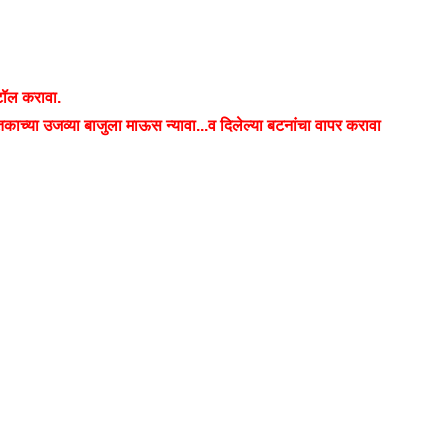
टॉल करावा.
काच्या उजव्या बाजुला माऊस न्यावा...व दिलेल्या बटनांचा वापर करावा
black
white
blue
gray