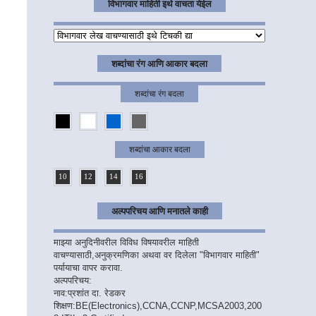
विभागवार माहिती इथे वाचता येईल
शब्दांचा रंग आणि आकार बदला
शब्दांचा रंग बदला
शब्दांचा आकार बदला
10
12
14
16
अल्पपरिचय आणि मनातले काही
माझ्या अनुदिनीवरील विविध विषयावरील माहिती
वाचण्यासाठी,अनुक्रमणिका अथवा वर दिलेला "विभागवार माहिती"
पर्यायाचा वापर करावा.
अल्पपरिचय:
नाव:प्रशांत दा. रेडकर
शिक्षण:BE(Electronics),CCNA,CCNP,MCSA2003,200