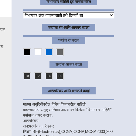
विभागवार माहिती इथे वाचता येईल
शब्दांचा रंग आणि आकार बदला
ापर
शब्दांचा रंग बदला
्य
शब्दांचा आकार बदला
10
12
14
16
अल्पपरिचय आणि मनातले काही
माझ्या अनुदिनीवरील विविध विषयावरील माहिती
वाचण्यासाठी,अनुक्रमणिका अथवा वर दिलेला "विभागवार माहिती"
पर्यायाचा वापर करावा.
अल्पपरिचय:
नाव:प्रशांत दा. रेडकर
शिक्षण:BE(Electronics),CCNA,CCNP,MCSA2003,200