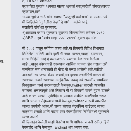
8,ITILv3 Certified.
प्रकाशित पुस्तके:१)मनात माझ्या २)स्पर्श नवा(चारोळी संग्रह)शारदा
प्रकाशन,ठाणे.
गायक सुबोध साठे यांनी त्याच्या "अजूनही कळेचना" या अल्बममध्ये
मी लिहिलेले "तू गेलीस तेव्हा" हे गाणे गायलेले आहे.
मराठीशी संबधित पुरस्कार:
१)आवडता ब्लॉगर पुरस्कार:बुकगंगा विश्वसाहित्य संमेलन २०१२.
२)ABP माझा "ब्लॉग माझा स्पर्धा २०१५" दुसरा क्रमांक
मी २००८ पासून ब्लॉगिंग करत आहे,या ठिकाणी विविध विभागात
लिहिलेली माहिती आणि कृती मी स्वत: करून,खात्री झाल्यावर,
मगच लिहिली आहे.हे करण्यासाठी स्वत:चा वेळ खर्च केलेला
ा.
आहे...यातून कोणत्याही स्वरूपाचा आर्थिक फायदा होत नसला तरी
मानसिक समाधानासाठी ही गोष्ट मी करत आलेलो आहे.माहिती
आवडली तर जरूर शेअर करावी,पण कृपया उचलेगिरी करून ती
स्वत:च्या नावाने स्वत:च्या अनुदिनीवर डकवू नये.राजकीय,सामजिक
बिनबुडाच्या चर्चा करण्यासाठी फेसबुक,twitter सारखी व्यासपीठ
उपलब्ध असल्यामुळे असे लिखाण मी या ठिकाणी करणे मुद्दाम टाळले
आहे.कारण आपली प्रतिक्रिया,आवाज संबंधित व्यक्तीपर्यंत सहज
आणि चटकन पोहोचवण्यासाठी फेसबुक,twitter सारखी व्यासपीठ
जास्त उपयोगी आहेत.मी सध्या सोशल नेट्वर्किंग साईटवर जास्त
सक्रीय असतो आणि माझ्या इतर वेबसाईटच्या निर्मितीमध्ये गुंतल्याने
व्यस्त असतो .
मी डिजाईन केलेली माझी मैत्रीण आणि गायिका सावनी रवींद्र हिची
वेबसाईट आणि फेसबुक, android अ‍ॅप,अवश्य बघा: