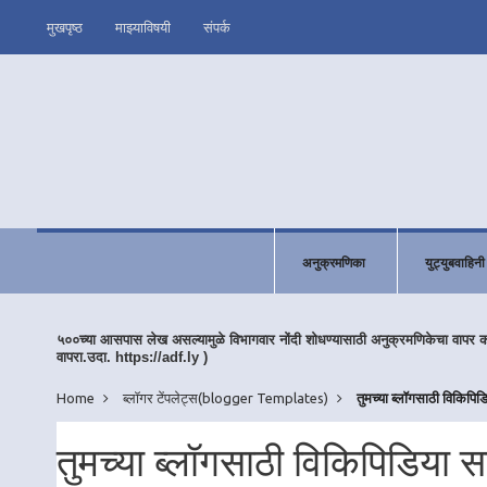
मुखपृष्ठ
माझ्याविषयी
संपर्क
अनुक्रमणिका
युट्युबवाहिनी
५००च्या आसपास लेख असल्यामुळे विभागवार नोंदी शोधण्यासाठी अनुक्रमणिकेचा वापर 
वापरा.उदा. https://adf.ly )
Home
ब्लॉगर टेंपलेट्स(blogger Templates)
तुमच्या ब्लॉगसाठी विकिपिड
तुमच्या ब्लॉगसाठी विकिपिडिया स