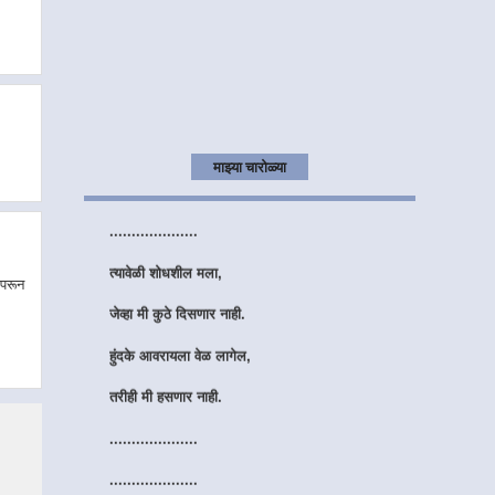
मनात माझ्या आठवणींचा,
सुंदर एक गाव आहे....
तिथल्या प्रत्येक वळणा वरती,
फक्त तुझे नाव आहे.
माझ्या चारोळ्या
....................
....................
त्यावेळी शोधशील मला,
ापरून
जेव्हा मी कुठे दिसणार नाही.
हुंदके आवरायला वेळ लागेल,
तरीही मी हसणार नाही.
....................
....................