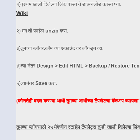
१)प्रथम खाली दिलेल्या लिंक वरून ते डाऊनलोड करून घ्या.
Wiki
२) मग ती फाईल
unzip
करा.
३)तुमच्या ब्लॉगर.कॉम च्या अकाउंट वर लॉग-इन व्हा.
४)त्या नंतर
Design > Edit HTML > Backup / Restore Templ
५)त्यानंतर
Save
करा.
(कोणतेही बदल करण्या आधी तुमच्या आधीच्या टेंपलेटचा बॅकअप घ्यायला
तुमच्या ब्लॉगसाठी २५ मॅगजीन स्टाईल टेंपलेट्स तुम्ही खाली दिलेल्या लि