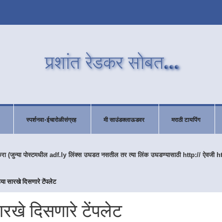
स्पर्शनवा-ईचारोळीसंग्रह
मी साउंडक्लाऊडवर
मराठी टायपिंग
करा (जुन्या पोस्टमधील adf.ly लिंक्स उघडत नसतील तर त्या लिंक उघडण्यासाठी http:// ऐवजी h
िया सारखे दिसणारे टेंपलेट
ारखे दिसणारे टेंपलेट