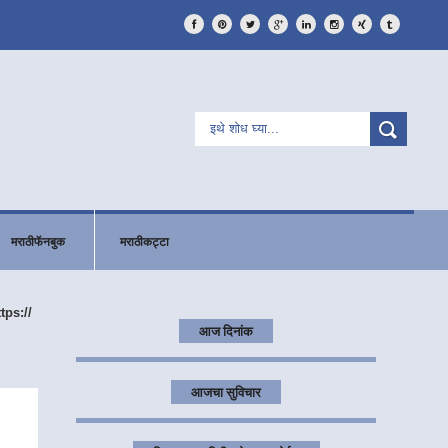
मराठीफॅनबुक
मराठीकट्टा
ttps://
आज दिनांक
आजचा सुविचार