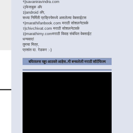
१)
savaniravindra.com
२)
फेसबुक अ‍ॅप
३)
android अ‍ॅप,
सध्या निर्मिती प्रक्रियेमध्ये असलेल्या वेबसाईटस
१)
marathifanbook.com
मराठी सोशलनेटवर्क
२)
chivchivat.com
मराठी सोशलनेटवर्क
३)
marathimy.com
मराठी विवाह संबंधित वेबसाईट
धन्यवाद!
तुमचा मित्र,
प्रशांत दा. रेडकर :-)
बघितलस खूप आठवते आहेस..मी बनवलेली मराठी शॉर्टफिल्म