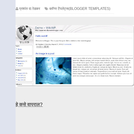
प्रशांत दा.रेडकर
ब्लॉगर टेंपलेट्स(BLOGGER TEMPLATES)
हे कसे वापराल?