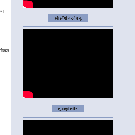
्या
हवी हवीशी वाटतेस तू.
 सोशल
तू..माझी कविता