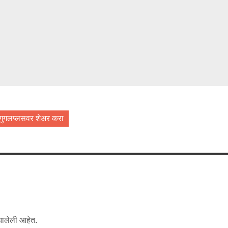
गुगलप्लसवर शेअर करा
 झालेली आहेत.