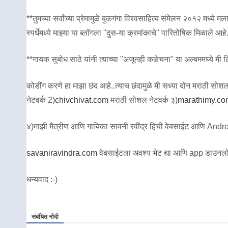
**तुमच्या सर्वांच्या प्रेमामुळे बुकगंगा विश्वसाहित्य संमेलन २०१२ मध
स्पर्धेमध्ये माझ्या या ब्लॉगला "दुस-या क्रमांकाचे" पारितोषिक मिळाले आहे
**गायक सुबोध साठे यांनी त्याच्या "अजूनही कळेचना" या अल्बममध्ये मी लिह
कोडींग करणे हा माझा छंद आहे..त्याच छंदामुळे मी सध्या दोन मराठी सोशल ने
नेटवर्क 2)
chivchivat.com
मराठी सोशल नेटवर्क ३)
marathimy.co
४)माझी मैत्रीण आणि गायिका सावनी रवींद्र हिची वेबसाईट आणि Andro
savaniravindra.com
वेबसाईटला अवश्य भेट द्या आणि app डाउनलो
धन्यवाद :-)
संबंधित नोंदी