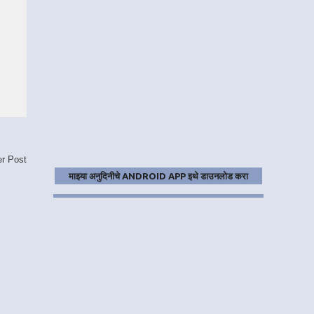
er Post
माझ्या अनुदिनीचे ANDROID APP इथे डाउनलोड करा