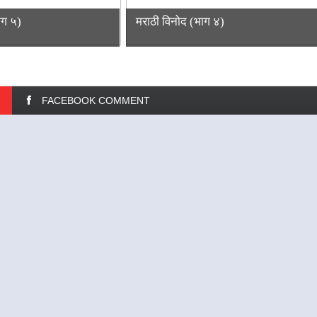
ाग ५)
मराठी विनोद (भाग ४)
FACEBOOK COMMENT