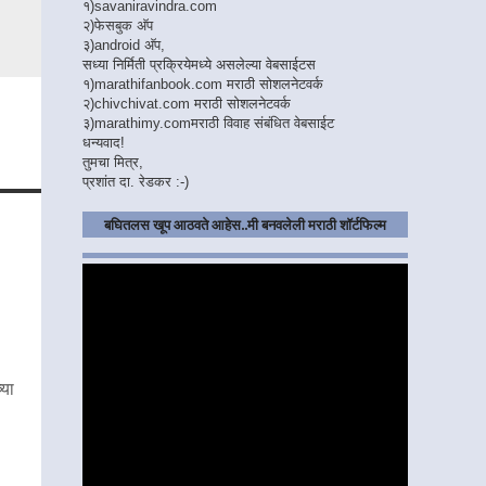
१)
savaniravindra.com
२)
फेसबुक अ‍ॅप
३)
android अ‍ॅप,
सध्या निर्मिती प्रक्रियेमध्ये असलेल्या वेबसाईटस
१)
marathifanbook.com
मराठी सोशलनेटवर्क
२)
chivchivat.com
मराठी सोशलनेटवर्क
३)
marathimy.com
मराठी विवाह संबंधित वेबसाईट
धन्यवाद!
तुमचा मित्र,
प्रशांत दा. रेडकर :-)
बघितलस खूप आठवते आहेस..मी बनवलेली मराठी शॉर्टफिल्म
्या