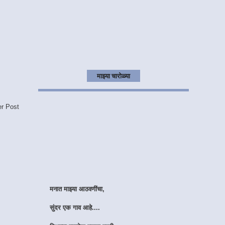
माझ्या चारोळ्या
er Post
मनात माझ्या आठवणींचा,
सुंदर एक गाव आहे....
तिथल्या प्रत्येक वळणा वरती,