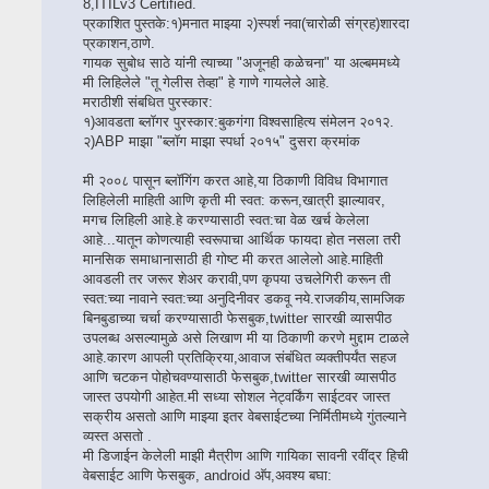
8,ITILv3 Certified.
प्रकाशित पुस्तके:१)मनात माझ्या २)स्पर्श नवा(चारोळी संग्रह)शारदा
प्रकाशन,ठाणे.
गायक सुबोध साठे यांनी त्याच्या "अजूनही कळेचना" या अल्बममध्ये
मी लिहिलेले "तू गेलीस तेव्हा" हे गाणे गायलेले आहे.
मराठीशी संबधित पुरस्कार:
१)आवडता ब्लॉगर पुरस्कार:बुकगंगा विश्वसाहित्य संमेलन २०१२.
२)ABP माझा "ब्लॉग माझा स्पर्धा २०१५" दुसरा क्रमांक
मी २००८ पासून ब्लॉगिंग करत आहे,या ठिकाणी विविध विभागात
लिहिलेली माहिती आणि कृती मी स्वत: करून,खात्री झाल्यावर,
मगच लिहिली आहे.हे करण्यासाठी स्वत:चा वेळ खर्च केलेला
आहे...यातून कोणत्याही स्वरूपाचा आर्थिक फायदा होत नसला तरी
मानसिक समाधानासाठी ही गोष्ट मी करत आलेलो आहे.माहिती
आवडली तर जरूर शेअर करावी,पण कृपया उचलेगिरी करून ती
स्वत:च्या नावाने स्वत:च्या अनुदिनीवर डकवू नये.राजकीय,सामजिक
बिनबुडाच्या चर्चा करण्यासाठी फेसबुक,twitter सारखी व्यासपीठ
उपलब्ध असल्यामुळे असे लिखाण मी या ठिकाणी करणे मुद्दाम टाळले
आहे.कारण आपली प्रतिक्रिया,आवाज संबंधित व्यक्तीपर्यंत सहज
आणि चटकन पोहोचवण्यासाठी फेसबुक,twitter सारखी व्यासपीठ
जास्त उपयोगी आहेत.मी सध्या सोशल नेट्वर्किंग साईटवर जास्त
सक्रीय असतो आणि माझ्या इतर वेबसाईटच्या निर्मितीमध्ये गुंतल्याने
व्यस्त असतो .
मी डिजाईन केलेली माझी मैत्रीण आणि गायिका सावनी रवींद्र हिची
वेबसाईट आणि फेसबुक, android अ‍ॅप,अवश्य बघा: