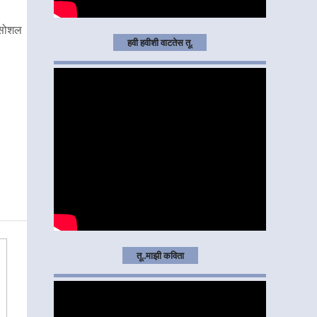
 सोशल
हवी हवीशी वाटतेस तू.
तू..माझी कविता