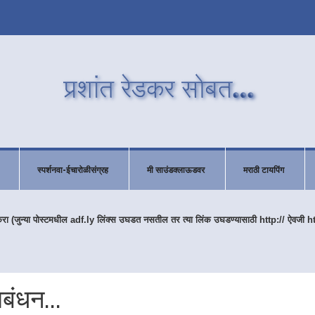
स्पर्शनवा-ईचारोळीसंग्रह
मी साउंडक्लाऊडवर
मराठी टायपिंग
करा (जुन्या पोस्टमधील adf.ly लिंक्स उघडत नसतील तर त्या लिंक उघडण्यासाठी http:// ऐवजी h
बंधन...