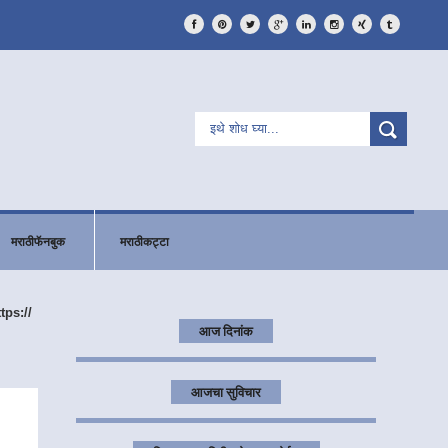
मराठीफॅनबुक
मराठीकट्टा
ttps://
आज दिनांक
आजचा सुविचार