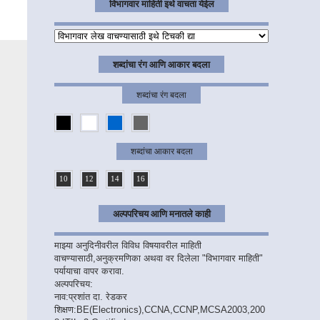
विभागवार माहिती इथे वाचता येईल
शब्दांचा रंग आणि आकार बदला
शब्दांचा रंग बदला
शब्दांचा आकार बदला
10
12
14
16
अल्पपरिचय आणि मनातले काही
माझ्या अनुदिनीवरील विविध विषयावरील माहिती
वाचण्यासाठी,अनुक्रमणिका अथवा वर दिलेला "विभागवार माहिती"
पर्यायाचा वापर करावा.
अल्पपरिचय:
नाव:प्रशांत दा. रेडकर
शिक्षण:BE(Electronics),CCNA,CCNP,MCSA2003,200