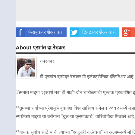
फेसबुकवर शेअर करा
ट्विटरवर शेअर करा
About प्रशांत दा.रेडकर
नमस्कार,
मी प्रशांत दामोदर रेडकर.मी इलेक्ट्रॉनिक इंजिनिअर आहे.
1)मनात माझ्या २)स्पर्श नवा ही माझी दोन चारोळ्यांची पुस्तक प्रकाशित
**तुमच्या सर्वांच्या प्रेमामुळे बुकगंगा विश्वसाहित्य संमेलन २०१२ मध
स्पर्धेमध्ये माझ्या या ब्लॉगला "दुस-या क्रमांकाचे" पारितोषिक मिळाले आहे
**गायक सुबोध साठे यांनी त्याच्या "अजूनही कळेचना" या अल्बममध्ये मी लिह