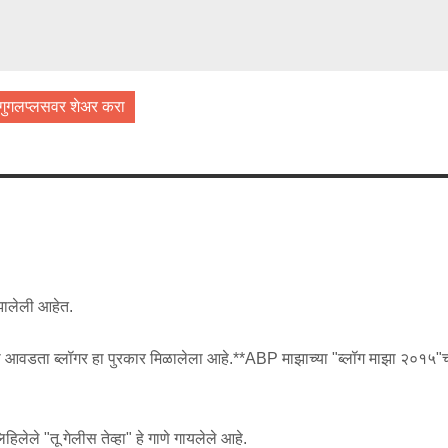
गुगलप्लसवर शेअर करा
 झालेली आहेत.
्ये मला आवडता ब्लॉगर हा पुरकार मिळालेला आहे.**ABP माझाच्या "ब्लॉग माझा २०१५"च
.
िलेले "तू गेलीस तेव्हा" हे गाणे गायलेले आहे.