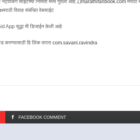
ट्वर्किंग साईटच्या निर्मिती मध्ये गुंतलो आहे.1)
marathifanbook.com
मराठी
m
मराठी विवाह संबंधित वेबसाईट
id App सुद्धा मी डिजाईन केली आहे
ड करण्यासाठी हि लिंक वापरा
com.savani.ravindra
FACEBOOK COMMENT