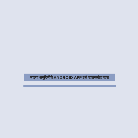
माझ्या अनुदिनीचे ANDROID APP इथे डाउनलोड करा