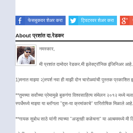
फेसबुकवर शेअर करा
ट्विटरवर शेअर करा
About प्रशांत दा.रेडकर
नमस्कार,
मी प्रशांत दामोदर रेडकर.मी इलेक्ट्रॉनिक इंजिनिअर आहे.
1)मनात माझ्या २)स्पर्श नवा ही माझी दोन चारोळ्यांची पुस्तक प्रकाशित
**तुमच्या सर्वांच्या प्रेमामुळे बुकगंगा विश्वसाहित्य संमेलन २०१२ मध
स्पर्धेमध्ये माझ्या या ब्लॉगला "दुस-या क्रमांकाचे" पारितोषिक मिळाले आहे
**गायक सुबोध साठे यांनी त्याच्या "अजूनही कळेचना" या अल्बममध्ये मी लिह