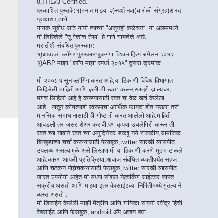
8,ITILv3 Certified.
प्रकाशित पुस्तके:१)मनात माझ्या २)स्पर्श नवा(चारोळी संग्रह)शारदा
प्रकाशन,ठाणे.
गायक सुबोध साठे यांनी त्याच्या "अजूनही कळेचना" या अल्बममध्ये
मी लिहिलेले "तू गेलीस तेव्हा" हे गाणे गायलेले आहे.
मराठीशी संबधित पुरस्कार:
१)आवडता ब्लॉगर पुरस्कार:बुकगंगा विश्वसाहित्य संमेलन २०१२.
२)ABP माझा "ब्लॉग माझा स्पर्धा २०१५" दुसरा क्रमांक
मी २००८ पासून ब्लॉगिंग करत आहे,या ठिकाणी विविध विभागात
लिहिलेली माहिती आणि कृती मी स्वत: करून,खात्री झाल्यावर,
मगच लिहिली आहे.हे करण्यासाठी स्वत:चा वेळ खर्च केलेला
आहे...यातून कोणत्याही स्वरूपाचा आर्थिक फायदा होत नसला तरी
मानसिक समाधानासाठी ही गोष्ट मी करत आलेलो आहे.माहिती
आवडली तर जरूर शेअर करावी,पण कृपया उचलेगिरी करून ती
स्वत:च्या नावाने स्वत:च्या अनुदिनीवर डकवू नये.राजकीय,सामजिक
बिनबुडाच्या चर्चा करण्यासाठी फेसबुक,twitter सारखी व्यासपीठ
उपलब्ध असल्यामुळे असे लिखाण मी या ठिकाणी करणे मुद्दाम टाळले
आहे.कारण आपली प्रतिक्रिया,आवाज संबंधित व्यक्तीपर्यंत सहज
आणि चटकन पोहोचवण्यासाठी फेसबुक,twitter सारखी व्यासपीठ
जास्त उपयोगी आहेत.मी सध्या सोशल नेट्वर्किंग साईटवर जास्त
सक्रीय असतो आणि माझ्या इतर वेबसाईटच्या निर्मितीमध्ये गुंतल्याने
व्यस्त असतो .
मी डिजाईन केलेली माझी मैत्रीण आणि गायिका सावनी रवींद्र हिची
वेबसाईट आणि फेसबुक, android अ‍ॅप,अवश्य बघा: