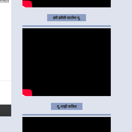
 सोशल
हवी हवीशी वाटतेस तू.
तू..माझी कविता