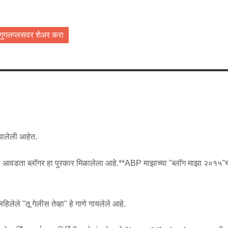
गुगलप्लसवर शेअर करा
 झालेली आहेत.
्ये मला आवडता ब्लॉगर हा पुरकार मिळालेला आहे.**ABP माझाच्या "ब्लॉग माझा २०१५"च
.
िलेले "तू गेलीस तेव्हा" हे गाणे गायलेले आहे.