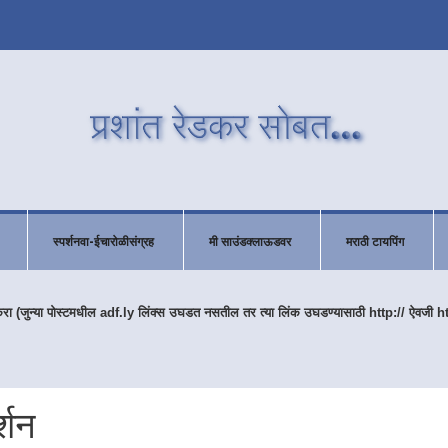
स्पर्शनवा-ईचारोळीसंग्रह
मी साउंडक्लाऊडवर
मराठी टायपिंग
करा (जुन्या पोस्टमधील adf.ly लिंक्स उघडत नसतील तर त्या लिंक उघडण्यासाठी http:// ऐवजी h
्शन