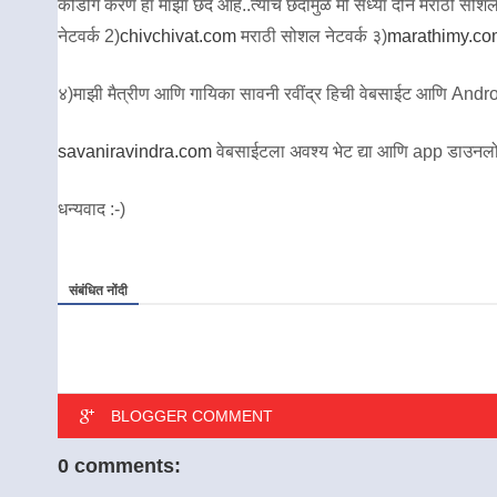
कोडींग करणे हा माझा छंद आहे..त्याच छंदामुळे मी सध्या दोन मराठी सोशल ने
नेटवर्क 2)
chivchivat.com
मराठी सोशल नेटवर्क ३)
marathimy.co
४)माझी मैत्रीण आणि गायिका सावनी रवींद्र हिची वेबसाईट आणि Andro
savaniravindra.com
वेबसाईटला अवश्य भेट द्या आणि app डाउनलो
धन्यवाद :-)
संबंधित नोंदी
BLOGGER COMMENT
0 comments: