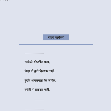
मनात माझ्या आठवणींचा,
सुंदर एक गाव आहे....
तिथल्या प्रत्येक वळणा वरती,
फक्त तुझे नाव आहे.
माझ्या चारोळ्या
....................
....................
त्यावेळी शोधशील मला,
जेव्हा मी कुठे दिसणार नाही.
हुंदके आवरायला वेळ लागेल,
तरीही मी हसणार नाही.
....................
....................