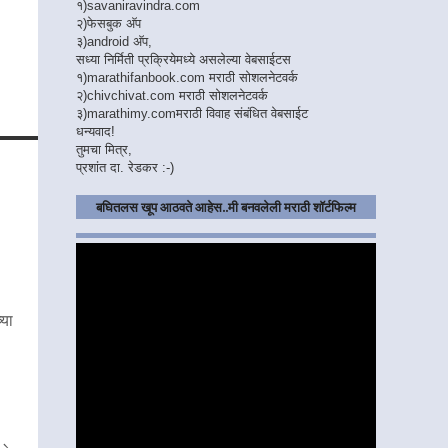
१)
savaniravindra.com
२)
फेसबुक अ‍ॅप
३)
android अ‍ॅप,
सध्या निर्मिती प्रक्रियेमध्ये असलेल्या वेबसाईटस
१)
marathifanbook.com
मराठी सोशलनेटवर्क
२)
chivchivat.com
मराठी सोशलनेटवर्क
३)
marathimy.com
मराठी विवाह संबंधित वेबसाईट
धन्यवाद!
तुमचा मित्र,
प्रशांत दा. रेडकर :-)
बघितलस खूप आठवते आहेस..मी बनवलेली मराठी शॉर्टफिल्म
्या