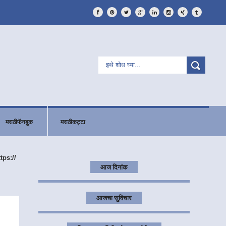
मराठीफॅनबुक
मराठीकट्टा
ttps://
आज दिनांक
आजचा सुविचार