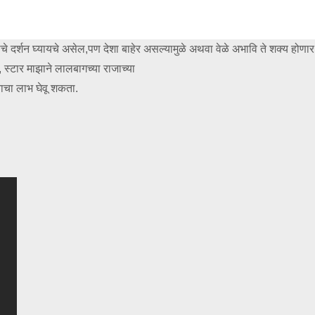
चे दर्शन घ्यायचे असेल,पण देशा बाहेर असल्यामुळे अथवा वेळे अभावि ते शक्य होणा
स्टार माझाने लालबागच्या राजाच्या
याचा लाभ घेवू शकता.
black
white
blue
gray