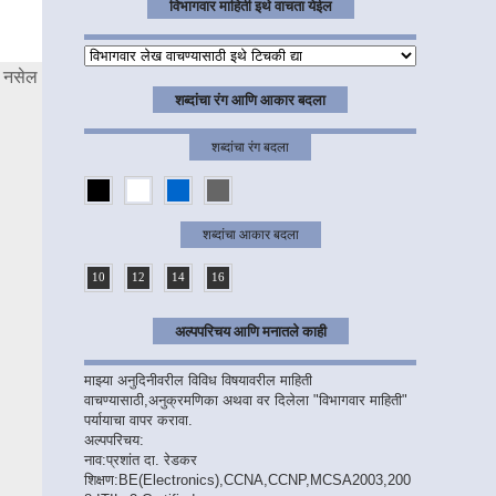
विभागवार माहिती इथे वाचता येईल
र नसेल
शब्दांचा रंग आणि आकार बदला
शब्दांचा रंग बदला
शब्दांचा आकार बदला
10
12
14
16
अल्पपरिचय आणि मनातले काही
माझ्या अनुदिनीवरील विविध विषयावरील माहिती
वाचण्यासाठी,अनुक्रमणिका अथवा वर दिलेला "विभागवार माहिती"
पर्यायाचा वापर करावा.
अल्पपरिचय:
नाव:प्रशांत दा. रेडकर
शिक्षण:BE(Electronics),CCNA,CCNP,MCSA2003,200