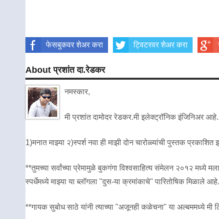
फेसबुकवर शेअर करा
ट्विटरवर शेअर करा
About प्रशांत दा.रेडकर
नमस्कार,
मी प्रशांत दामोदर रेडकर.मी इलेक्ट्रॉनिक इंजिनिअर आहे.
1)मनात माझ्या २)स्पर्श नवा ही माझी दोन चारोळ्यांची पुस्तक प्रकाशित
**तुमच्या सर्वांच्या प्रेमामुळे बुकगंगा विश्वसाहित्य संमेलन २०१२ मध
स्पर्धेमध्ये माझ्या या ब्लॉगला "दुस-या क्रमांकाचे" पारितोषिक मिळाले आहे
**गायक सुबोध साठे यांनी त्याच्या "अजूनही कळेचना" या अल्बममध्ये मी लिह