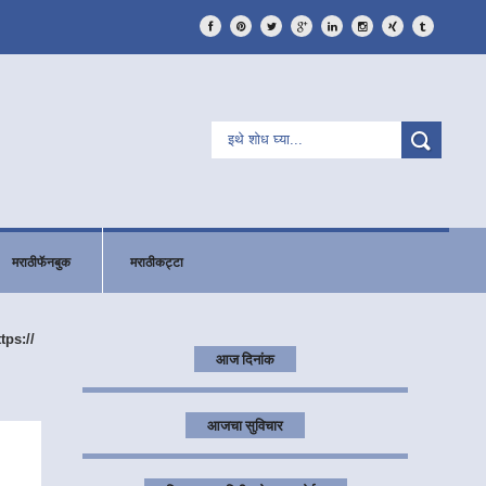
मराठीफॅनबुक
मराठीकट्टा
ttps://
आज दिनांक
आजचा सुविचार