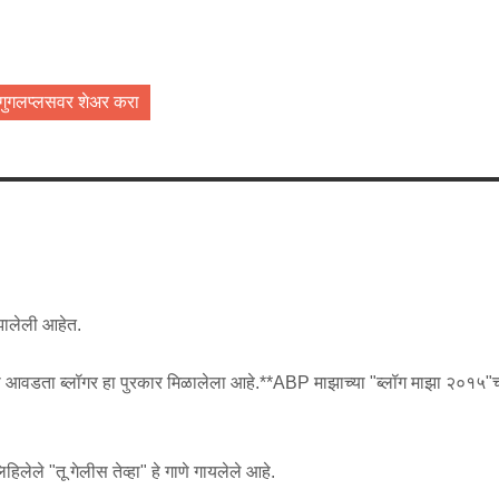
गुगलप्लसवर शेअर करा
 झालेली आहेत.
्ये मला आवडता ब्लॉगर हा पुरकार मिळालेला आहे.**ABP माझाच्या "ब्लॉग माझा २०१५"च
.
िलेले "तू गेलीस तेव्हा" हे गाणे गायलेले आहे.