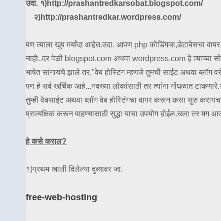
उदा. १)http://prashantredkarsobat.blogspot.com/
२)http://prashantredkar.wordpress.com/
पण त्याला खुप मर्यांदा आहेत.उदा. आपण php कोडिंगचा,डेटाबेसचा वाप
नाही..दर वेळी blogspot.com अथवा wordpress.com हे त्याच्या सोबत ये
भाषेत सांगायचे झाले तर,"वेब होस्टिंग म्हणजे तुमची साईट अथवा ब्लॉग 
पण हे सर्व खर्चिक आहे...नवख्या लोकांसाठी तर त्यांना गोंधळात टाक
तुम्ही वेबसाईट अथवा ब्लॉग वेब होस्टिंगचा वापर करून कसा सुरु करायचा 
प्रात्यक्षिक करून पाहण्यासाठी सुद्धा याचा उपयोग होईल.चला तर मग आ
हे कसे कराल?
१)प्रथम खाली दिलेल्या दुव्यावर जा.
free-web-hosting