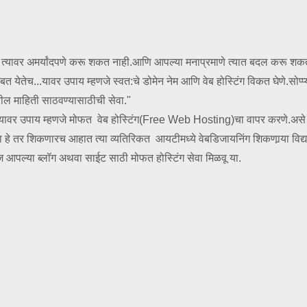
र त्यावर अमर्यांदपणे करू शकत नाही.आणि आपल्या मनाप्रमाणे त्यात बदल करू शक
तेच...यावर उपाय म्हणजे स्वत:चे डोमेन नेम आणि वेब होस्टिंग विकत घेणे.सोप्प्
वरील माहिती साठवण्यासाठीची सेवा."
णारे.यावर उपाय म्हणजे मोफत वेब होस्टिंग(Free Web Hosting)चा वापर करणे.अस
हे तर शिकणारच आहात त्या व्यतिरिकत आयटीमध्ये वेबडिजायनिंग शिकणा‍र्‍या विद्यार
ज आपल्या ब्लॉग अथवा साईट साठी मोफत होस्टिंग सेवा मिळवू या.