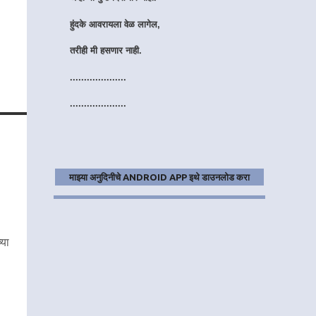
हुंदके आवरायला वेळ लागेल,
तरीही मी हसणार नाही.
....................
....................
माझ्या अनुदिनीचे ANDROID APP इथे डाउनलोड करा
्या