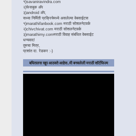
१)
savaniravindra.com
२)
फेसबुक अ‍ॅप
३)
android अ‍ॅप,
सध्या निर्मिती प्रक्रियेमध्ये असलेल्या वेबसाईटस
१)
marathifanbook.com
मराठी सोशलनेटवर्क
२)
chivchivat.com
मराठी सोशलनेटवर्क
३)
marathimy.com
मराठी विवाह संबंधित वेबसाईट
धन्यवाद!
तुमचा मित्र,
प्रशांत दा. रेडकर :-)
बघितलस खूप आठवते आहेस..मी बनवलेली मराठी शॉर्टफिल्म