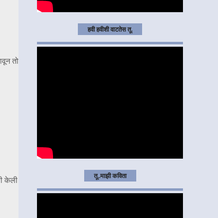
हवी हवीशी वाटतेस तू.
ावून तो
तू..माझी कविता
णी केली