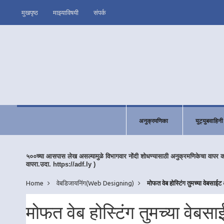
मुखपृष्ठ
माझ्याविषयी
संपर्क
अनुक्रमणिका
युट्युबवाहिनी
५००च्या आसपास लेख असल्यामुळे विभागवार नोंदी शोधण्यासाठी अनुक्रमणिकेचा वापर 
वापरा.उदा. https://adf.ly )
Home
वेबडिजायनिंग(Web Designing)
मोफत वेब होस्टिंग तुमच्या वेबसा
मोफत वेब होस्टिंग तुमच्या वे