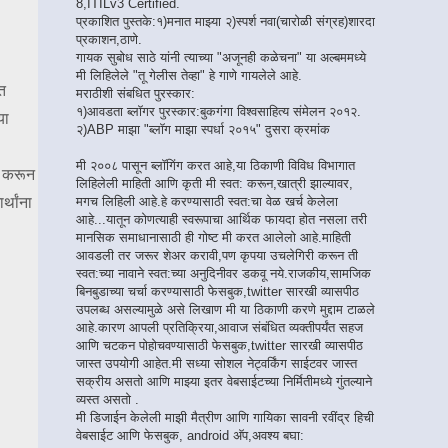
8,ITILv3 Certified.
प्रकाशित पुस्तके:१)मनात माझ्या २)स्पर्श नवा(चारोळी संग्रह)शारदा
प्रकाशन,ठाणे.
गायक सुबोध साठे यांनी त्याच्या "अजूनही कळेचना" या अल्बममध्ये
मी लिहिलेले "तू गेलीस तेव्हा" हे गाणे गायलेले आहे.
त
मराठीशी संबधित पुरस्कार:
१)आवडता ब्लॉगर पुरस्कार:बुकगंगा विश्वसाहित्य संमेलन २०१२.
या
२)ABP माझा "ब्लॉग माझा स्पर्धा २०१५" दुसरा क्रमांक
मी २००८ पासून ब्लॉगिंग करत आहे,या ठिकाणी विविध विभागात
े करून
लिहिलेली माहिती आणि कृती मी स्वत: करून,खात्री झाल्यावर,
्थांना
मगच लिहिली आहे.हे करण्यासाठी स्वत:चा वेळ खर्च केलेला
आहे...यातून कोणत्याही स्वरूपाचा आर्थिक फायदा होत नसला तरी
मानसिक समाधानासाठी ही गोष्ट मी करत आलेलो आहे.माहिती
आवडली तर जरूर शेअर करावी,पण कृपया उचलेगिरी करून ती
स्वत:च्या नावाने स्वत:च्या अनुदिनीवर डकवू नये.राजकीय,सामजिक
बिनबुडाच्या चर्चा करण्यासाठी फेसबुक,twitter सारखी व्यासपीठ
उपलब्ध असल्यामुळे असे लिखाण मी या ठिकाणी करणे मुद्दाम टाळले
आहे.कारण आपली प्रतिक्रिया,आवाज संबंधित व्यक्तीपर्यंत सहज
आणि चटकन पोहोचवण्यासाठी फेसबुक,twitter सारखी व्यासपीठ
जास्त उपयोगी आहेत.मी सध्या सोशल नेट्वर्किंग साईटवर जास्त
सक्रीय असतो आणि माझ्या इतर वेबसाईटच्या निर्मितीमध्ये गुंतल्याने
व्यस्त असतो .
मी डिजाईन केलेली माझी मैत्रीण आणि गायिका सावनी रवींद्र हिची
वेबसाईट आणि फेसबुक, android अ‍ॅप,अवश्य बघा: