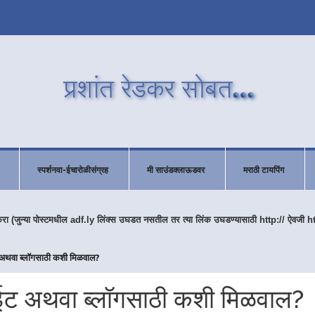
स्पर्शनवा-ईचारोळीसंग्रह
मी साउंडक्लाऊडवर
मराठी टायपिंग
करा (जुन्या पोस्टमधील adf.ly लिंक्स उघडत नसतील तर त्या लिंक उघडण्यासाठी http:// ऐवजी h
ईट अथवा ब्लॉगसाठी कशी मिळवाल?
बसाईट अथवा ब्लॉगसाठी कशी मिळवाल?