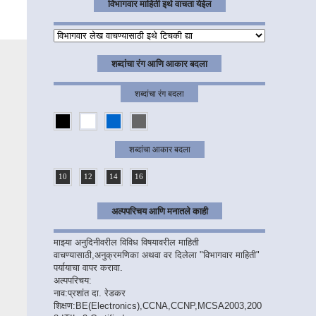
विभागवार माहिती इथे वाचता येईल
शब्दांचा रंग आणि आकार बदला
शब्दांचा रंग बदला
शब्दांचा आकार बदला
10
12
14
16
अल्पपरिचय आणि मनातले काही
माझ्या अनुदिनीवरील विविध विषयावरील माहिती
वाचण्यासाठी,अनुक्रमणिका अथवा वर दिलेला "विभागवार माहिती"
पर्यायाचा वापर करावा.
अल्पपरिचय:
नाव:प्रशांत दा. रेडकर
शिक्षण:BE(Electronics),CCNA,CCNP,MCSA2003,200