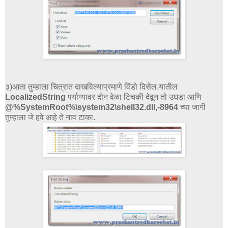
३)आता तुम्हाला चित्रात दाखविल्याप्रमाणे विंडो दिसेल.यातील
LocalizedString
पर्याय्यावर दोन वेळा टिचकी देवून तो उघडा आणि
@%SystemRoot%\system32\shell32.dll,-8964
च्या जागी
तुम्हाला जे हवे आहे ते नाव टाका.