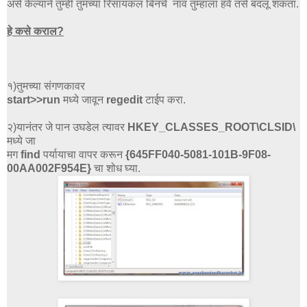
असे केल्याने तुम्ही तुमच्या रिसायकल बिनचे नाव तुम्हाला हवे तसे बदलू शकता.
हे कसे कराल?
१)तुमच्या संगणकावर
start>>run
मध्ये जावून
regedit
टाईप करा.
२)यानंतर जे पान उघडेल त्यावर
HKEY_CLASSES_ROOT\CLSID\
मध्ये जा
मग
find
पर्यायाचा वापर करून
{645FF040-5081-101B-9F08-
00AA002F954E}
चा शोध घ्या.