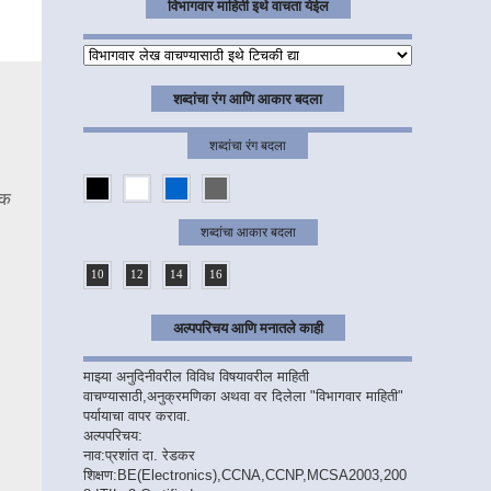
विभागवार माहिती इथे वाचता येईल
शब्दांचा रंग आणि आकार बदला
शब्दांचा रंग बदला
ंक
शब्दांचा आकार बदला
10
12
14
16
अल्पपरिचय आणि मनातले काही
माझ्या अनुदिनीवरील विविध विषयावरील माहिती
वाचण्यासाठी,अनुक्रमणिका अथवा वर दिलेला "विभागवार माहिती"
पर्यायाचा वापर करावा.
अल्पपरिचय:
नाव:प्रशांत दा. रेडकर
शिक्षण:BE(Electronics),CCNA,CCNP,MCSA2003,200