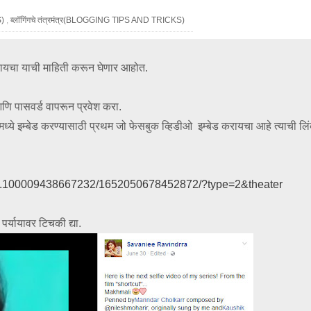
S)
,
ब्लॉगिंगचे तंत्रमंत्र(BLOGGING TIPS AND TRICKS)
रायचा याची माहिती करून घेणार आहोत.
आणि पासवर्ड वापरून प्रवेश करा.
black
white
blue
gray
 मध्ये इम्बेड करण्यासाठी प्रथम जो फेसबुक व्हिडीओ इम्बेड करायचा आहे त्याची लि
vb.100009438667232/1652050678452872/?type=2&theater
र्यायावर टिचकी द्या.