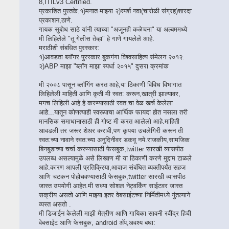
8,ITILv3 Certified.
प्रकाशित पुस्तके:१)मनात माझ्या २)स्पर्श नवा(चारोळी संग्रह)शारदा
प्रकाशन,ठाणे.
गायक सुबोध साठे यांनी त्याच्या "अजूनही कळेचना" या अल्बममध्ये
मी लिहिलेले "तू गेलीस तेव्हा" हे गाणे गायलेले आहे.
मराठीशी संबधित पुरस्कार:
१)आवडता ब्लॉगर पुरस्कार:बुकगंगा विश्वसाहित्य संमेलन २०१२.
२)ABP माझा "ब्लॉग माझा स्पर्धा २०१५" दुसरा क्रमांक
मी २००८ पासून ब्लॉगिंग करत आहे,या ठिकाणी विविध विभागात
लिहिलेली माहिती आणि कृती मी स्वत: करून,खात्री झाल्यावर,
मगच लिहिली आहे.हे करण्यासाठी स्वत:चा वेळ खर्च केलेला
आहे...यातून कोणत्याही स्वरूपाचा आर्थिक फायदा होत नसला तरी
मानसिक समाधानासाठी ही गोष्ट मी करत आलेलो आहे.माहिती
आवडली तर जरूर शेअर करावी,पण कृपया उचलेगिरी करून ती
स्वत:च्या नावाने स्वत:च्या अनुदिनीवर डकवू नये.राजकीय,सामजिक
बिनबुडाच्या चर्चा करण्यासाठी फेसबुक,twitter सारखी व्यासपीठ
उपलब्ध असल्यामुळे असे लिखाण मी या ठिकाणी करणे मुद्दाम टाळले
आहे.कारण आपली प्रतिक्रिया,आवाज संबंधित व्यक्तीपर्यंत सहज
आणि चटकन पोहोचवण्यासाठी फेसबुक,twitter सारखी व्यासपीठ
जास्त उपयोगी आहेत.मी सध्या सोशल नेट्वर्किंग साईटवर जास्त
सक्रीय असतो आणि माझ्या इतर वेबसाईटच्या निर्मितीमध्ये गुंतल्याने
व्यस्त असतो .
मी डिजाईन केलेली माझी मैत्रीण आणि गायिका सावनी रवींद्र हिची
वेबसाईट आणि फेसबुक, android अ‍ॅप,अवश्य बघा: