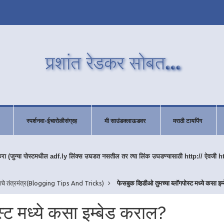
स्पर्शनवा-ईचारोळीसंग्रह
मी साउंडक्लाऊडवर
मराठी टायपिंग
करा (जुन्या पोस्टमधील adf.ly लिंक्स उघडत नसतील तर त्या लिंक उघडण्यासाठी http:// ऐवजी h
िंगचे तंत्रमंत्र(Blogging Tips And Tricks)
फेसबुक व्हिडीओ तुमच्या ब्लॉगपोस्ट मध्ये कसा इम्
स्ट मध्ये कसा इम्बेड कराल?