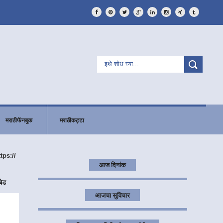
मराठीफॅनबुक
मराठीकट्टा
ttps://
आज दिनांक
बेड
आजचा सुविचार