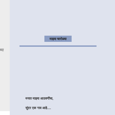
माझ्या चारोळ्या
्या
मनात माझ्या आठवणींचा,
सुंदर एक गाव आहे....
तिथल्या प्रत्येक वळणा वरती,