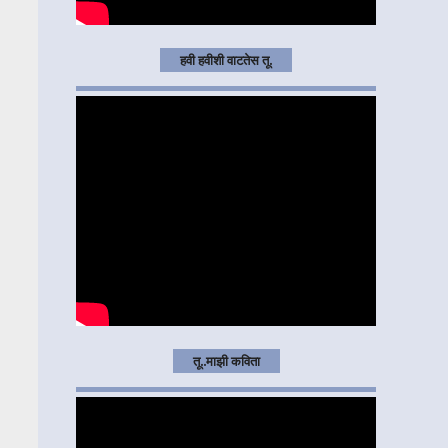
हवी हवीशी वाटतेस तू.
तू..माझी कविता