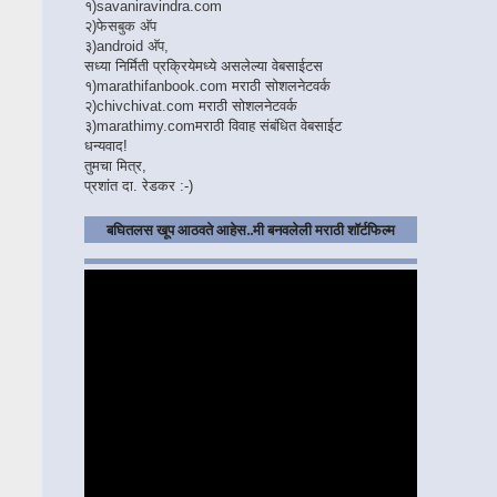
१)
savaniravindra.com
२)
फेसबुक अ‍ॅप
३)
android अ‍ॅप,
सध्या निर्मिती प्रक्रियेमध्ये असलेल्या वेबसाईटस
१)
marathifanbook.com
मराठी सोशलनेटवर्क
२)
chivchivat.com
मराठी सोशलनेटवर्क
३)
marathimy.com
मराठी विवाह संबंधित वेबसाईट
धन्यवाद!
तुमचा मित्र,
प्रशांत दा. रेडकर :-)
बघितलस खूप आठवते आहेस..मी बनवलेली मराठी शॉर्टफिल्म