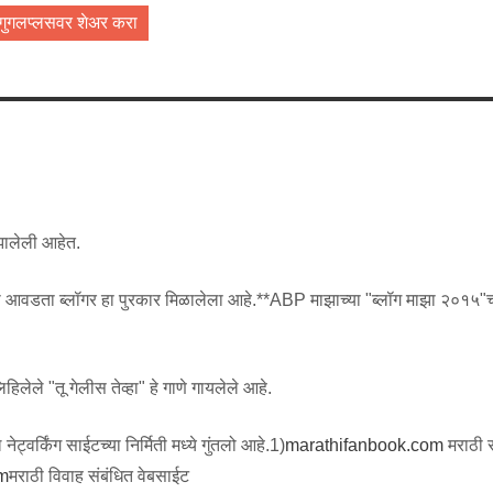
गुगलप्लसवर शेअर करा
 झालेली आहेत.
्ये मला आवडता ब्लॉगर हा पुरकार मिळालेला आहे.**ABP माझाच्या "ब्लॉग माझा २०१५"च
.
िलेले "तू गेलीस तेव्हा" हे गाणे गायलेले आहे.
ट्वर्किंग साईटच्या निर्मिती मध्ये गुंतलो आहे.1)
marathifanbook.com
मराठी
m
मराठी विवाह संबंधित वेबसाईट