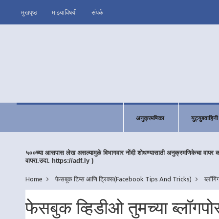
मुखपृष्ठ
माझ्याविषयी
संपर्क
अनुक्रमणिका
युट्युबवाहिनी
५००च्या आसपास लेख असल्यामुळे विभागवार नोंदी शोधण्यासाठी अनुक्रमणिकेचा वापर 
वापरा.उदा. https://adf.ly )
Home
फेसबूक टिप्स आणि ट्रिक्स(Facebook Tips And Tricks)
ब्लॉग
कराल?
फेसबुक व्हिडीओ तुमच्या ब्लॉगपो