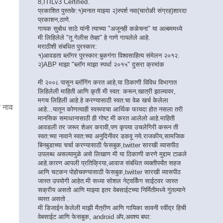
8,ITILv3 Certified.
प्रकाशित पुस्तके:१)मनात माझ्या २)स्पर्श नवा(चारोळी संग्रह)शारदा
प्रकाशन,ठाणे.
गायक सुबोध साठे यांनी त्याच्या "अजूनही कळेचना" या अल्बममध्ये
मी लिहिलेले "तू गेलीस तेव्हा" हे गाणे गायलेले आहे.
मराठीशी संबधित पुरस्कार:
१)आवडता ब्लॉगर पुरस्कार:बुकगंगा विश्वसाहित्य संमेलन २०१२.
२)ABP माझा "ब्लॉग माझा स्पर्धा २०१५" दुसरा क्रमांक
मी २००८ पासून ब्लॉगिंग करत आहे,या ठिकाणी विविध विभागात
लिहिलेली माहिती आणि कृती मी स्वत: करून,खात्री झाल्यावर,
मगच लिहिली आहे.हे करण्यासाठी स्वत:चा वेळ खर्च केलेला
े नाव
आहे...यातून कोणत्याही स्वरूपाचा आर्थिक फायदा होत नसला तरी
मानसिक समाधानासाठी ही गोष्ट मी करत आलेलो आहे.माहिती
आवडली तर जरूर शेअर करावी,पण कृपया उचलेगिरी करून ती
स्वत:च्या नावाने स्वत:च्या अनुदिनीवर डकवू नये.राजकीय,सामजिक
बिनबुडाच्या चर्चा करण्यासाठी फेसबुक,twitter सारखी व्यासपीठ
उपलब्ध असल्यामुळे असे लिखाण मी या ठिकाणी करणे मुद्दाम टाळले
आहे.कारण आपली प्रतिक्रिया,आवाज संबंधित व्यक्तीपर्यंत सहज
आणि चटकन पोहोचवण्यासाठी फेसबुक,twitter सारखी व्यासपीठ
जास्त उपयोगी आहेत.मी सध्या सोशल नेट्वर्किंग साईटवर जास्त
सक्रीय असतो आणि माझ्या इतर वेबसाईटच्या निर्मितीमध्ये गुंतल्याने
व्यस्त असतो .
मी डिजाईन केलेली माझी मैत्रीण आणि गायिका सावनी रवींद्र हिची
वेबसाईट आणि फेसबुक, android अ‍ॅप,अवश्य बघा: