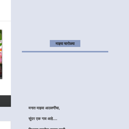
माझ्या चारोळ्या
मनात माझ्या आठवणींचा,
सुंदर एक गाव आहे....
तिथल्या प्रत्येक वळणा वरती,