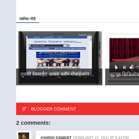
संबंधित नोंदी
तुमची वेबसाईट अथवा ब्लॉग मोबाईलवर ...
युट्यूब व्हिडिओ
BLOGGER COMMENT
2 comments:
ASHISH SAWANT
FEBRUARY 21, 2011 AT 8:43 PM