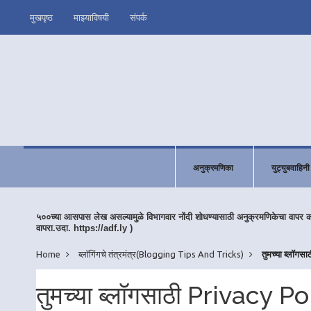
मुखपृष्ठ
माझ्याविषयी
संपर्क
अनुक्रमणिका
युट्युबवाहिनी
५००च्या आसपास लेख असल्यामुळे विभागवार नोंदी शोधण्यासाठी अनुक्रमणिकेचा वापर 
वापरा.उदा. https://adf.ly )
Home
ब्लॉगिंगचे तंत्रमंत्र(Blogging Tips And Tricks)
तुमच्या ब्लॉग
तुमच्या ब्लॉगसाठी Privacy P