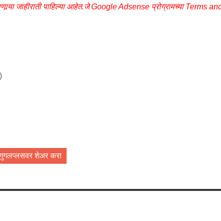
णा‍‍र्‍या जाहीराती पाहिल्या आहेत.जे Google Adsense प्रोग्रामच्या Terms an
)
गुगलप्लसवर शेअर करा