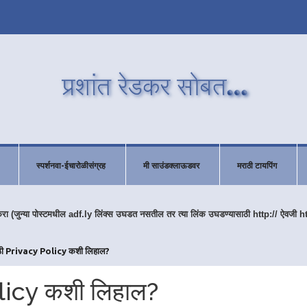
स्पर्शनवा-ईचारोळीसंग्रह
मी साउंडक्लाऊडवर
मराठी टायपिंग
करा (जुन्या पोस्टमधील adf.ly लिंक्स उघडत नसतील तर त्या लिंक उघडण्यासाठी http:// ऐवजी h
साठी Privacy Policy कशी लिहाल?
olicy कशी लिहाल?