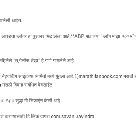
 झालेली आहेत.
्ये मला आवडता ब्लॉगर हा पुरकार मिळालेला आहे.**ABP माझाच्या "ब्लॉग माझा २०१५"च
.
िलेले "तू गेलीस तेव्हा" हे गाणे गायलेले आहे.
ट्वर्किंग साईटच्या निर्मिती मध्ये गुंतलो आहे.1)
marathifanbook.com
मराठी
m
मराठी विवाह संबंधित वेबसाईट
id App सुद्धा मी डिजाईन केली आहे
ड करण्यासाठी हि लिंक वापरा
com.savani.ravindra