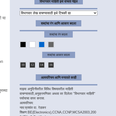
विभागवार माहिती इथे वाचता येईल
ी या
शब्दांचा रंग आणि आकार बदला
शब्दांचा रंग बदला
शब्दांचा आकार बदला
on
10
12
14
16
अल्पपरिचय आणि मनातले काही
माझ्या अनुदिनीवरील विविध विषयावरील माहिती
मच्या
वाचण्यासाठी,अनुक्रमणिका अथवा वर दिलेला "विभागवार माहिती"
पर्यायाचा वापर करावा.
अल्पपरिचय:
नाव:प्रशांत दा. रेडकर
शिक्षण:BE(Electronics),CCNA,CCNP,MCSA2003,200