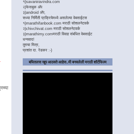
१)
savaniravindra.com
२)
फेसबुक अ‍ॅप
३)
android अ‍ॅप,
सध्या निर्मिती प्रक्रियेमध्ये असलेल्या वेबसाईटस
१)
marathifanbook.com
मराठी सोशलनेटवर्क
२)
chivchivat.com
मराठी सोशलनेटवर्क
३)
marathimy.com
मराठी विवाह संबंधित वेबसाईट
धन्यवाद!
तुमचा मित्र,
प्रशांत दा. रेडकर :-)
बघितलस खूप आठवते आहेस..मी बनवलेली मराठी शॉर्टफिल्म
मच्या