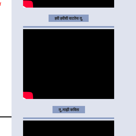
d
हवी हवीशी वाटतेस तू.
तू..माझी कविता