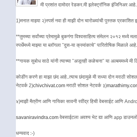
मी प्रशांत दामोदर रेडकर.मी इलेक्ट्रॉनिक इंजिनिअर आहे.
1)मनात माझ्या २)स्पर्श नवा ही माझी दोन चारोळ्यांची पुस्तक प्रकाशित
**तुमच्या सर्वांच्या प्रेमामुळे बुकगंगा विश्वसाहित्य संमेलन २०१२ मध
स्पर्धेमध्ये माझ्या या ब्लॉगला "दुस-या क्रमांकाचे" पारितोषिक मिळाले आहे
**गायक सुबोध साठे यांनी त्याच्या "अजूनही कळेचना" या अल्बममध्ये मी लिह
कोडींग करणे हा माझा छंद आहे..त्याच छंदामुळे मी सध्या दोन मराठी सोशल ने
नेटवर्क 2)
chivchivat.com
मराठी सोशल नेटवर्क ३)
marathimy.co
४)माझी मैत्रीण आणि गायिका सावनी रवींद्र हिची वेबसाईट आणि Andro
savaniravindra.com
वेबसाईटला अवश्य भेट द्या आणि app डाउनलो
धन्यवाद :-)