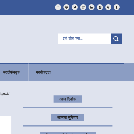
मराठीफॅनबुक
मराठीकट्टा
ttps://
आज दिनांक
आजचा सुविचार